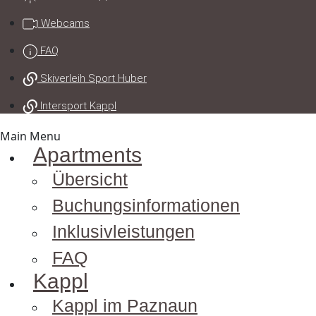
Webcams
FAQ
Skiverleih Sport Huber
Intersport Kappl
Main Menu
Apartments
Übersicht
Buchungs­informationen
Inklusiv­leistungen
FAQ
Kappl
Kappl im Paznaun