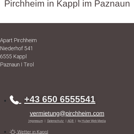
Pirchheim in Kappl im Paznaun
Apart Pirchheim
Niederhof 541
6555 Kappl
Paznaun I Tirol
+43 650 6555541
vermietung@pirchheim.com
Impressum
|
Datenschutz
|
AGB
| by
Huber Web Media
Wetter in Kappl